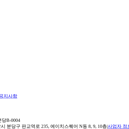
공지사항
당B-0004
 분당구 판교역로 235, 에이치스퀘어 N동 8, 9, 10층
|
사업자 정