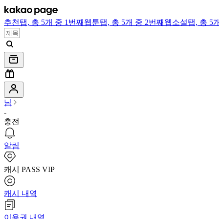
추천
탭,
총 5개 중 1번째
웹툰
탭,
총 5개 중 2번째
웹소설
탭,
총 5
님
-
충전
알림
캐시 PASS VIP
캐시 내역
이용권 내역