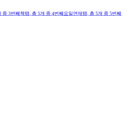
개 중 3번째
책
탭,
총 5개 중 4번째
요일연재
탭,
총 5개 중 5번째