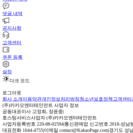
댓글 내역
공지사항
고객센터
쿠폰 등록
설정
다크 모드
로그아웃
회사 소개
이용약관
개인정보처리방침
청소년보호정책
고객센터
(주)카카오엔터테인먼트 사업자 정보
공동대표이사 고정희, 장윤중
|
호스팅서비스사업자 (주)카카오엔터테인먼트
사업자등록번호 220-88-02594
|
통신판매업 신고번호 2018-성남분
대표전화 1644-4755
|
이메일 contact@KakaoPage.com
|
경기도 성남시