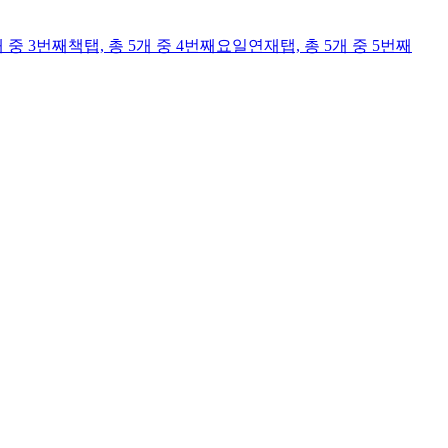
개 중 3번째
책
탭,
총 5개 중 4번째
요일연재
탭,
총 5개 중 5번째