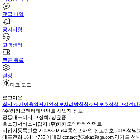
댓글 내역
공지사항
고객센터
쿠폰 등록
설정
다크 모드
로그아웃
회사 소개
이용약관
개인정보처리방침
청소년보호정책
고객센터
(주)카카오엔터테인먼트 사업자 정보
공동대표이사 고정희, 장윤중
|
호스팅서비스사업자 (주)카카오엔터테인먼트
사업자등록번호 220-88-02594
|
통신판매업 신고번호 2018-성남분
대표전화 1644-4755
|
이메일 contact@KakaoPage.com
|
경기도 성남시