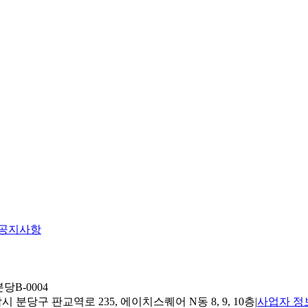
공지사항
당B-0004
 분당구 판교역로 235, 에이치스퀘어 N동 8, 9, 10층
|
사업자 정