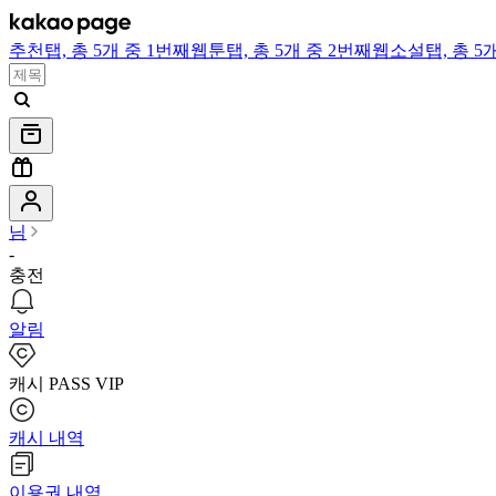
추천
탭,
총 5개 중 1번째
웹툰
탭,
총 5개 중 2번째
웹소설
탭,
총 5
님
-
충전
알림
캐시 PASS VIP
캐시 내역
이용권 내역