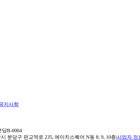
공지사항
당B-0004
 분당구 판교역로 235, 에이치스퀘어 N동 8, 9, 10층
|
사업자 정