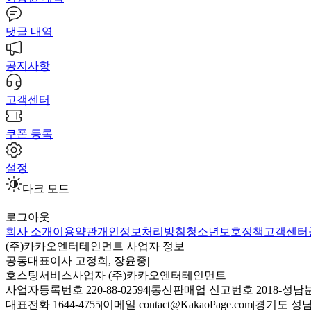
댓글 내역
공지사항
고객센터
쿠폰 등록
설정
다크 모드
로그아웃
회사 소개
이용약관
개인정보처리방침
청소년보호정책
고객센터
(주)카카오엔터테인먼트 사업자 정보
공동대표이사 고정희, 장윤중
|
호스팅서비스사업자 (주)카카오엔터테인먼트
사업자등록번호 220-88-02594
|
통신판매업 신고번호 2018-성남분
대표전화 1644-4755
|
이메일 contact@KakaoPage.com
|
경기도 성남시