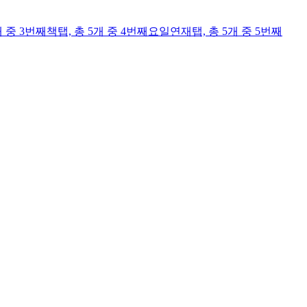
개 중 3번째
책
탭,
총 5개 중 4번째
요일연재
탭,
총 5개 중 5번째