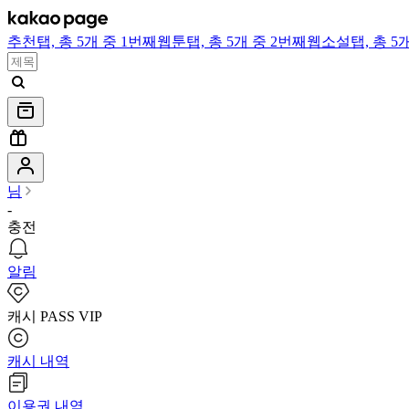
추천
탭,
총 5개 중 1번째
웹툰
탭,
총 5개 중 2번째
웹소설
탭,
총 5
님
-
충전
알림
캐시 PASS VIP
캐시 내역
이용권 내역