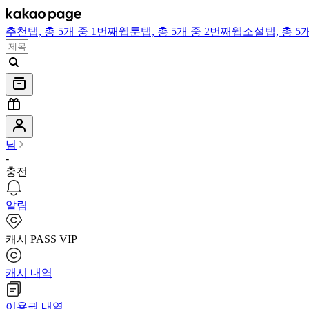
추천
탭,
총 5개 중 1번째
웹툰
탭,
총 5개 중 2번째
웹소설
탭,
총 5
님
-
충전
알림
캐시 PASS VIP
캐시 내역
이용권 내역