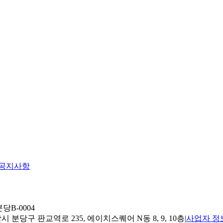
공지사항
당B-0004
 분당구 판교역로 235, 에이치스퀘어 N동 8, 9, 10층
|
사업자 정