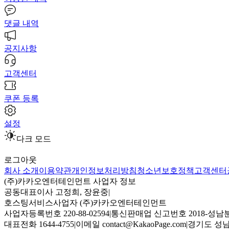
댓글 내역
공지사항
고객센터
쿠폰 등록
설정
다크 모드
로그아웃
회사 소개
이용약관
개인정보처리방침
청소년보호정책
고객센터
(주)카카오엔터테인먼트 사업자 정보
공동대표이사 고정희, 장윤중
|
호스팅서비스사업자 (주)카카오엔터테인먼트
사업자등록번호 220-88-02594
|
통신판매업 신고번호 2018-성남분
대표전화 1644-4755
|
이메일 contact@KakaoPage.com
|
경기도 성남시