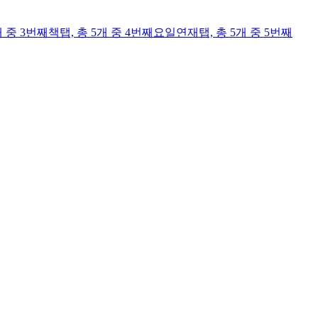
개 중 3번째
책
탭,
총 5개 중 4번째
요일연재
탭,
총 5개 중 5번째