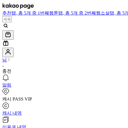
추천
탭,
총 5개 중 1번째
웹툰
탭,
총 5개 중 2번째
웹소설
탭,
총 5
님
-
충전
알림
캐시 PASS VIP
캐시 내역
이용권 내역