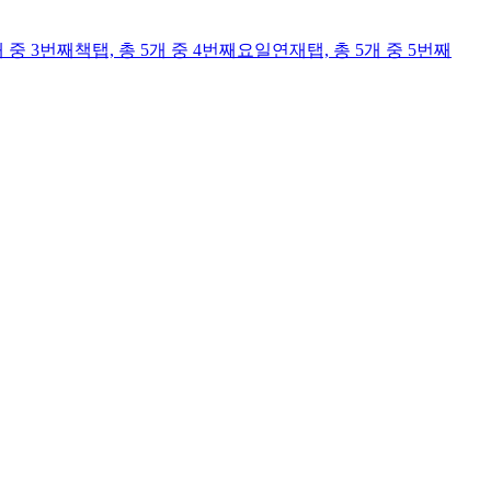
개 중 3번째
책
탭,
총 5개 중 4번째
요일연재
탭,
총 5개 중 5번째