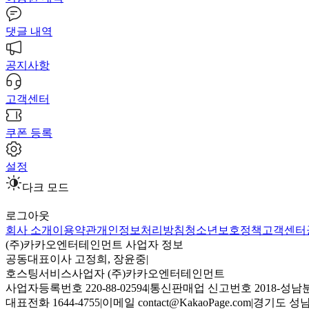
댓글 내역
공지사항
고객센터
쿠폰 등록
설정
다크 모드
로그아웃
회사 소개
이용약관
개인정보처리방침
청소년보호정책
고객센터
(주)카카오엔터테인먼트 사업자 정보
공동대표이사 고정희, 장윤중
|
호스팅서비스사업자 (주)카카오엔터테인먼트
사업자등록번호 220-88-02594
|
통신판매업 신고번호 2018-성남분
대표전화 1644-4755
|
이메일 contact@KakaoPage.com
|
경기도 성남시