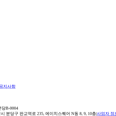
공지사항
당B-0004
 분당구 판교역로 235, 에이치스퀘어 N동 8, 9, 10층
|
사업자 정