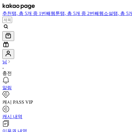
추천
탭,
총 5개 중 1번째
웹툰
탭,
총 5개 중 2번째
웹소설
탭,
총 5
님
-
충전
알림
캐시 PASS VIP
캐시 내역
이용권 내역