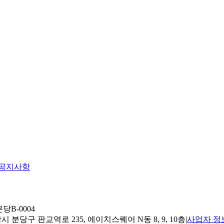
공지사항
당B-0004
 분당구 판교역로 235, 에이치스퀘어 N동 8, 9, 10층
|
사업자 정