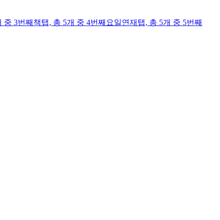
개 중 3번째
책
탭,
총 5개 중 4번째
요일연재
탭,
총 5개 중 5번째