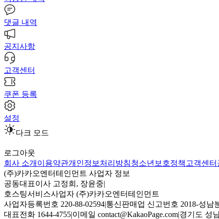
댓글 내역
공지사항
고객센터
쿠폰 등록
설정
다크 모드
로그아웃
회사 소개
이용약관
개인정보처리방침
청소년보호정책
고객센터
(주)카카오엔터테인먼트 사업자 정보
공동대표이사 고정희, 장윤중
|
호스팅서비스사업자 (주)카카오엔터테인먼트
사업자등록번호 220-88-02594
|
통신판매업 신고번호 2018-성남분
대표전화 1644-4755
|
이메일 contact@KakaoPage.com
|
경기도 성남시