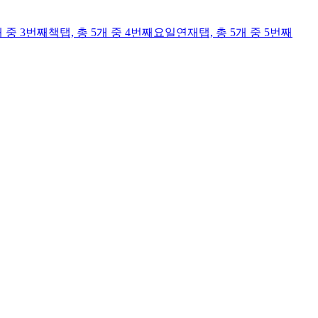
개 중 3번째
책
탭,
총 5개 중 4번째
요일연재
탭,
총 5개 중 5번째