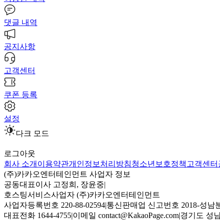
댓글 내역
공지사항
고객센터
쿠폰 등록
설정
다크 모드
로그아웃
회사 소개
이용약관
개인정보처리방침
청소년보호정책
고객센터
(주)카카오엔터테인먼트 사업자 정보
공동대표이사 고정희, 장윤중
|
호스팅서비스사업자 (주)카카오엔터테인먼트
사업자등록번호 220-88-02594
|
통신판매업 신고번호 2018-성남분
대표전화 1644-4755
|
이메일 contact@KakaoPage.com
|
경기도 성남시