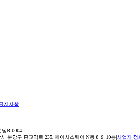
공지사항
당B-0004
 분당구 판교역로 235, 에이치스퀘어 N동 8, 9, 10층
|
사업자 정