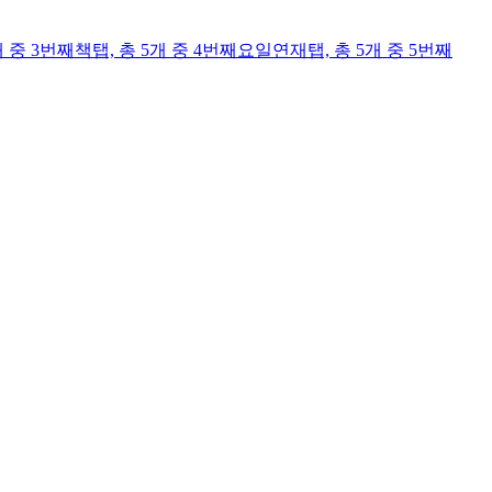
개 중 3번째
책
탭,
총 5개 중 4번째
요일연재
탭,
총 5개 중 5번째