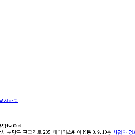
공지사항
당B-0004
 분당구 판교역로 235, 에이치스퀘어 N동 8, 9, 10층
|
사업자 정