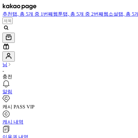
추천
탭,
총 5개 중 1번째
웹툰
탭,
총 5개 중 2번째
웹소설
탭,
총 5
님
-
충전
알림
캐시 PASS VIP
캐시 내역
이용권 내역