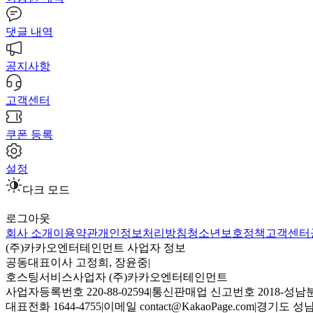
댓글 내역
공지사항
고객센터
쿠폰 등록
설정
다크 모드
로그아웃
회사 소개
이용약관
개인정보처리방침
청소년보호정책
고객센터
(주)카카오엔터테인먼트 사업자 정보
공동대표이사 고정희, 장윤중
|
호스팅서비스사업자 (주)카카오엔터테인먼트
사업자등록번호 220-88-02594
|
통신판매업 신고번호 2018-성남분
대표전화 1644-4755
|
이메일 contact@KakaoPage.com
|
경기도 성남시