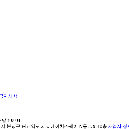
공지사항
당B-0004
 분당구 판교역로 235, 에이치스퀘어 N동 8, 9, 10층
|
사업자 정