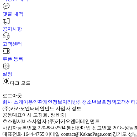
댓글 내역
공지사항
고객센터
쿠폰 등록
설정
다크 모드
로그아웃
회사 소개
이용약관
개인정보처리방침
청소년보호정책
고객센터
(주)카카오엔터테인먼트 사업자 정보
공동대표이사 고정희, 장윤중
|
호스팅서비스사업자 (주)카카오엔터테인먼트
사업자등록번호 220-88-02594
|
통신판매업 신고번호 2018-성남분
대표전화 1644-4755
|
이메일 contact@KakaoPage.com
|
경기도 성남시