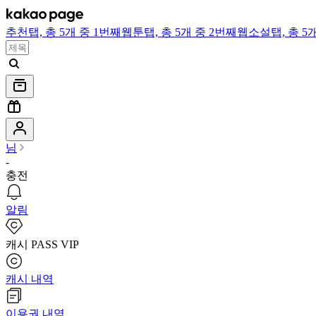
추천
탭,
총 5개 중 1번째
웹툰
탭,
총 5개 중 2번째
웹소설
탭,
총 5
님
-
충전
알림
캐시 PASS VIP
캐시 내역
이용권 내역