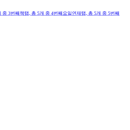
개 중 3번째
책
탭,
총 5개 중 4번째
요일연재
탭,
총 5개 중 5번째