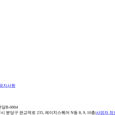
공지사항
당B-0004
 분당구 판교역로 235, 에이치스퀘어 N동 8, 9, 10층
|
사업자 정