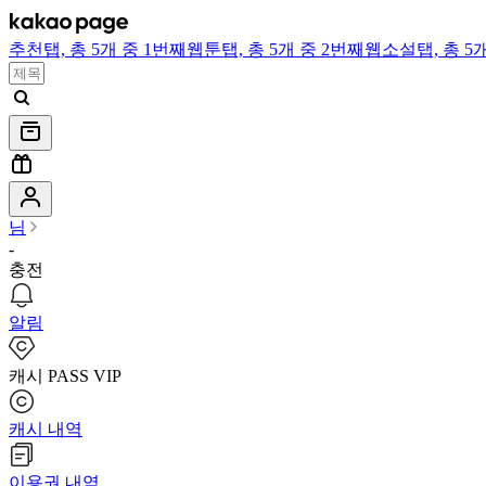
추천
탭,
총 5개 중 1번째
웹툰
탭,
총 5개 중 2번째
웹소설
탭,
총 5
님
-
충전
알림
캐시 PASS VIP
캐시 내역
이용권 내역