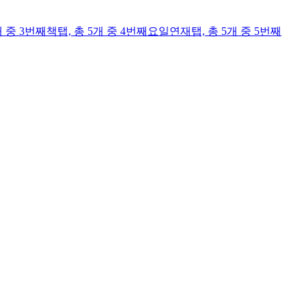
개 중 3번째
책
탭,
총 5개 중 4번째
요일연재
탭,
총 5개 중 5번째