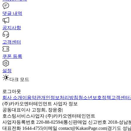
댓글 내역
공지사항
고객센터
쿠폰 등록
설정
다크 모드
로그아웃
회사 소개
이용약관
개인정보처리방침
청소년보호정책
고객센터
(주)카카오엔터테인먼트 사업자 정보
공동대표이사 고정희, 장윤중
|
호스팅서비스사업자 (주)카카오엔터테인먼트
사업자등록번호 220-88-02594
|
통신판매업 신고번호 2018-성남분
대표전화 1644-4755
|
이메일 contact@KakaoPage.com
|
경기도 성남시