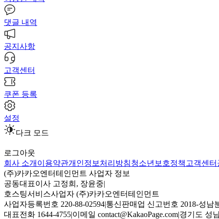
댓글 내역
공지사항
고객센터
쿠폰 등록
설정
다크 모드
로그아웃
회사 소개
이용약관
개인정보처리방침
청소년보호정책
고객센터
(주)카카오엔터테인먼트 사업자 정보
공동대표이사 고정희, 장윤중
|
호스팅서비스사업자 (주)카카오엔터테인먼트
사업자등록번호 220-88-02594
|
통신판매업 신고번호 2018-성남분
대표전화 1644-4755
|
이메일 contact@KakaoPage.com
|
경기도 성남시