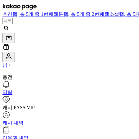
추천
탭,
총 5개 중 1번째
웹툰
탭,
총 5개 중 2번째
웹소설
탭,
총 5
님
-
충전
알림
캐시 PASS VIP
캐시 내역
이용권 내역