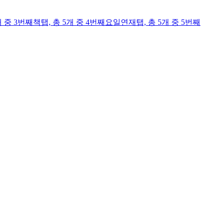
개 중 3번째
책
탭,
총 5개 중 4번째
요일연재
탭,
총 5개 중 5번째