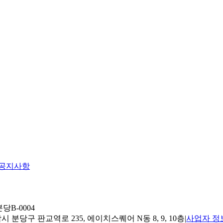
공지사항
당B-0004
 분당구 판교역로 235, 에이치스퀘어 N동 8, 9, 10층
|
사업자 정