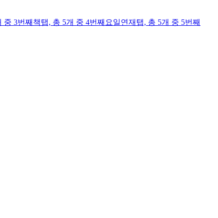
개 중 3번째
책
탭,
총 5개 중 4번째
요일연재
탭,
총 5개 중 5번째