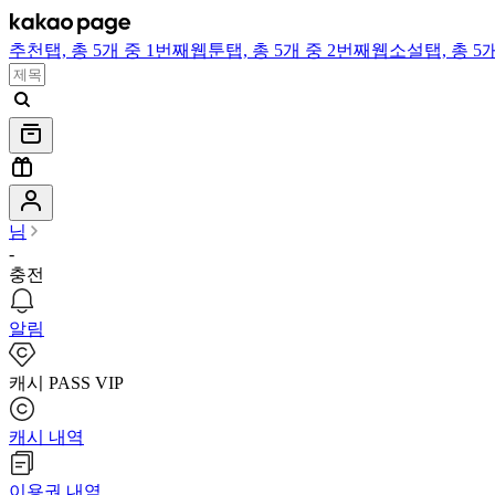
추천
탭,
총 5개 중 1번째
웹툰
탭,
총 5개 중 2번째
웹소설
탭,
총 5
님
-
충전
알림
캐시 PASS VIP
캐시 내역
이용권 내역