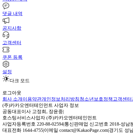
댓글 내역
공지사항
고객센터
쿠폰 등록
설정
다크 모드
로그아웃
회사 소개
이용약관
개인정보처리방침
청소년보호정책
고객센터
(주)카카오엔터테인먼트 사업자 정보
공동대표이사 고정희, 장윤중
|
호스팅서비스사업자 (주)카카오엔터테인먼트
사업자등록번호 220-88-02594
|
통신판매업 신고번호 2018-성남분
대표전화 1644-4755
|
이메일 contact@KakaoPage.com
|
경기도 성남시