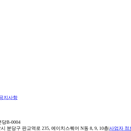
공지사항
당B-0004
 분당구 판교역로 235, 에이치스퀘어 N동 8, 9, 10층
|
사업자 정