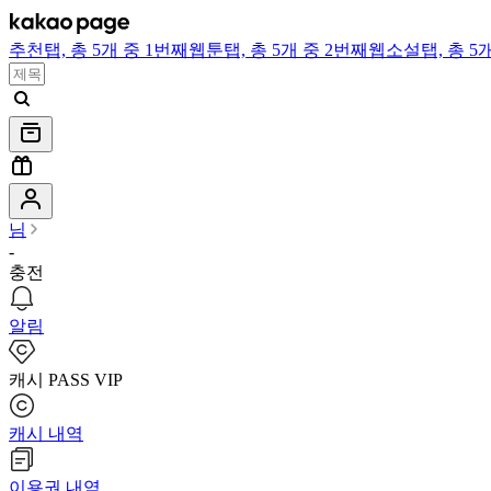
추천
탭,
총 5개 중 1번째
웹툰
탭,
총 5개 중 2번째
웹소설
탭,
총 5
님
-
충전
알림
캐시 PASS VIP
캐시 내역
이용권 내역