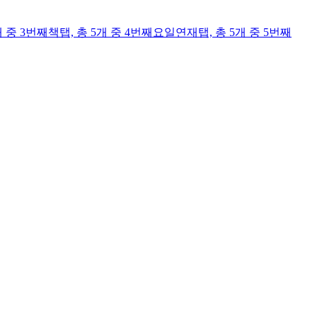
개 중 3번째
책
탭,
총 5개 중 4번째
요일연재
탭,
총 5개 중 5번째