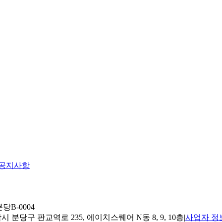
공지사항
당B-0004
 분당구 판교역로 235, 에이치스퀘어 N동 8, 9, 10층
|
사업자 정