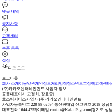
댓글 내역
공지사항
고객센터
쿠폰 등록
설정
다크 모드
로그아웃
회사 소개
이용약관
개인정보처리방침
청소년보호정책
고객센터
(주)카카오엔터테인먼트 사업자 정보
공동대표이사 고정희, 장윤중
|
호스팅서비스사업자 (주)카카오엔터테인먼트
사업자등록번호 220-88-02594
|
통신판매업 신고번호 2018-성남분
대표전화 1644-4755
|
이메일 contact@KakaoPage.com
|
경기도 성남시