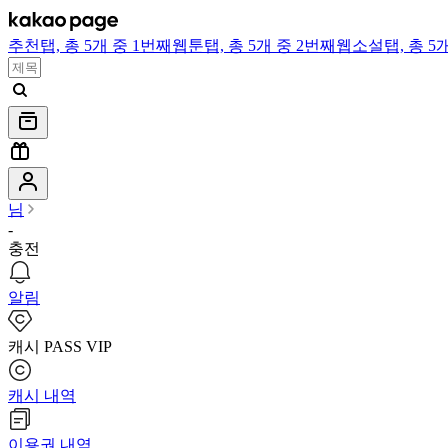
추천
탭,
총 5개 중 1번째
웹툰
탭,
총 5개 중 2번째
웹소설
탭,
총 5
님
-
충전
알림
캐시 PASS VIP
캐시 내역
이용권 내역