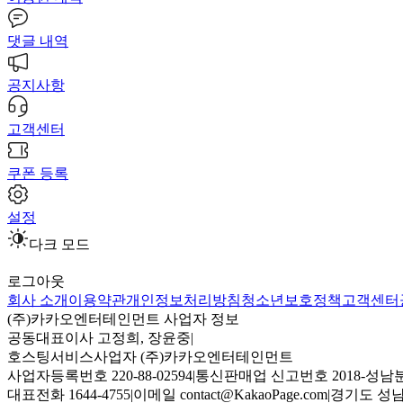
댓글 내역
공지사항
고객센터
쿠폰 등록
설정
다크 모드
로그아웃
회사 소개
이용약관
개인정보처리방침
청소년보호정책
고객센터
(주)카카오엔터테인먼트 사업자 정보
공동대표이사 고정희, 장윤중
|
호스팅서비스사업자 (주)카카오엔터테인먼트
사업자등록번호 220-88-02594
|
통신판매업 신고번호 2018-성남분
대표전화 1644-4755
|
이메일 contact@KakaoPage.com
|
경기도 성남시