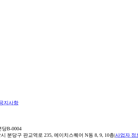
공지사항
당B-0004
 분당구 판교역로 235, 에이치스퀘어 N동 8, 9, 10층
|
사업자 정