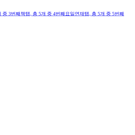
개 중 3번째
책
탭,
총 5개 중 4번째
요일연재
탭,
총 5개 중 5번째