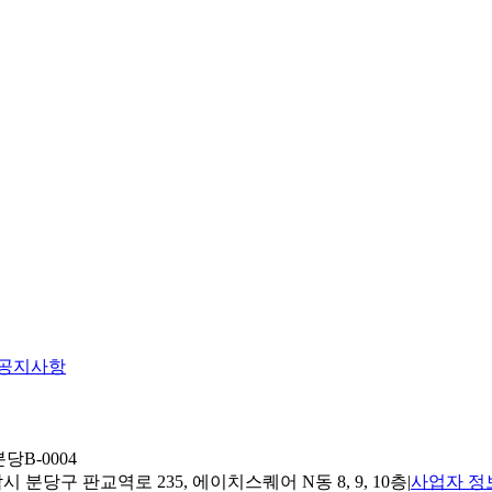
공지사항
당B-0004
 분당구 판교역로 235, 에이치스퀘어 N동 8, 9, 10층
|
사업자 정