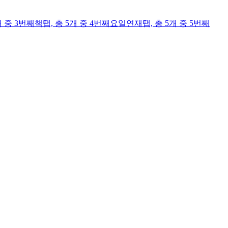
개 중 3번째
책
탭,
총 5개 중 4번째
요일연재
탭,
총 5개 중 5번째