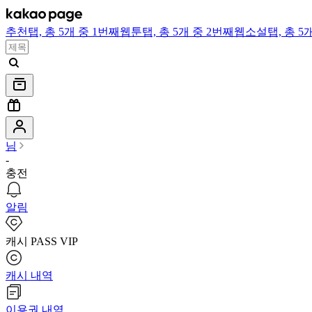
추천
탭,
총 5개 중 1번째
웹툰
탭,
총 5개 중 2번째
웹소설
탭,
총 5
님
-
충전
알림
캐시 PASS VIP
캐시 내역
이용권 내역