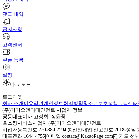
댓글 내역
공지사항
고객센터
쿠폰 등록
설정
다크 모드
로그아웃
회사 소개
이용약관
개인정보처리방침
청소년보호정책
고객센터
(주)카카오엔터테인먼트 사업자 정보
공동대표이사 고정희, 장윤중
|
호스팅서비스사업자 (주)카카오엔터테인먼트
사업자등록번호 220-88-02594
|
통신판매업 신고번호 2018-성남분
대표전화 1644-4755
|
이메일 contact@KakaoPage.com
|
경기도 성남시