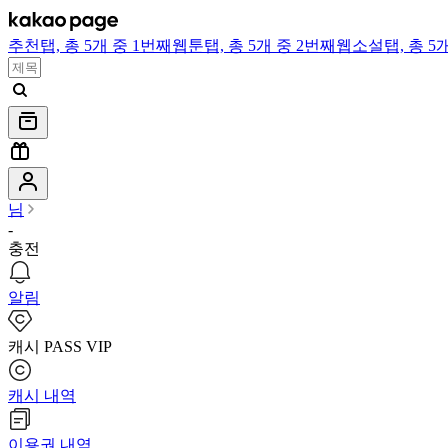
추천
탭,
총 5개 중 1번째
웹툰
탭,
총 5개 중 2번째
웹소설
탭,
총 5
님
-
충전
알림
캐시 PASS VIP
캐시 내역
이용권 내역