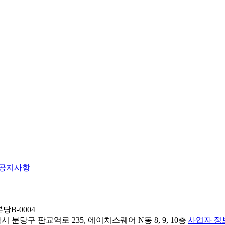
공지사항
당B-0004
 분당구 판교역로 235, 에이치스퀘어 N동 8, 9, 10층
|
사업자 정