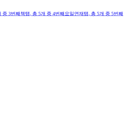
개 중 3번째
책
탭,
총 5개 중 4번째
요일연재
탭,
총 5개 중 5번째