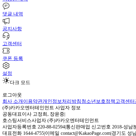
댓글 내역
공지사항
고객센터
쿠폰 등록
설정
다크 모드
로그아웃
회사 소개
이용약관
개인정보처리방침
청소년보호정책
고객센터
(주)카카오엔터테인먼트 사업자 정보
공동대표이사 고정희, 장윤중
|
호스팅서비스사업자 (주)카카오엔터테인먼트
사업자등록번호 220-88-02594
|
통신판매업 신고번호 2018-성남분
대표전화 1644-4755
|
이메일 contact@KakaoPage.com
|
경기도 성남시