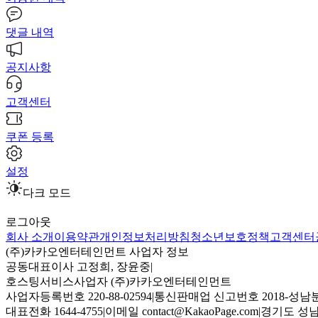
댓글 내역
공지사항
고객센터
쿠폰 등록
설정
다크 모드
로그아웃
회사 소개
이용약관
개인정보처리방침
청소년보호정책
고객센터
(주)카카오엔터테인먼트 사업자 정보
공동대표이사 고정희, 장윤중
|
호스팅서비스사업자 (주)카카오엔터테인먼트
사업자등록번호 220-88-02594
|
통신판매업 신고번호 2018-성남분
대표전화 1644-4755
|
이메일 contact@KakaoPage.com
|
경기도 성남시