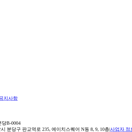
공지사항
당B-0004
 분당구 판교역로 235, 에이치스퀘어 N동 8, 9, 10층
|
사업자 정