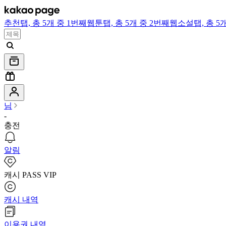
추천
탭,
총 5개 중 1번째
웹툰
탭,
총 5개 중 2번째
웹소설
탭,
총 5
님
-
충전
알림
캐시 PASS VIP
캐시 내역
이용권 내역