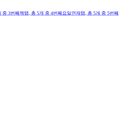
개 중 3번째
책
탭,
총 5개 중 4번째
요일연재
탭,
총 5개 중 5번째