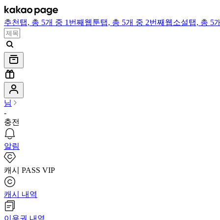
추천
탭,
총 5개 중 1번째
웹툰
탭,
총 5개 중 2번째
웹소설
탭,
총 5
님
-
충전
알림
캐시 PASS VIP
캐시 내역
이용권 내역