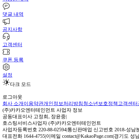
댓글 내역
공지사항
고객센터
쿠폰 등록
설정
다크 모드
로그아웃
회사 소개
이용약관
개인정보처리방침
청소년보호정책
고객센터
(주)카카오엔터테인먼트 사업자 정보
공동대표이사 고정희, 장윤중
|
호스팅서비스사업자 (주)카카오엔터테인먼트
사업자등록번호 220-88-02594
|
통신판매업 신고번호 2018-성남분
대표전화 1644-4755
|
이메일 contact@KakaoPage.com
|
경기도 성남시