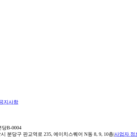
공지사항
당B-0004
 분당구 판교역로 235, 에이치스퀘어 N동 8, 9, 10층
|
사업자 정