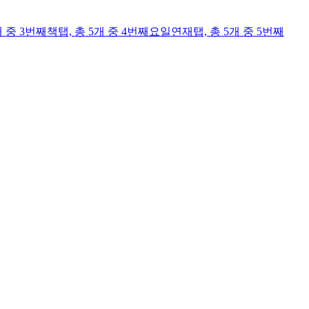
개 중 3번째
책
탭,
총 5개 중 4번째
요일연재
탭,
총 5개 중 5번째