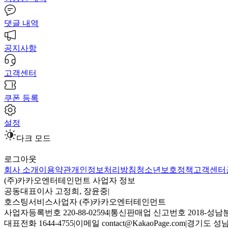
댓글 내역
공지사항
고객센터
쿠폰 등록
설정
다크 모드
로그아웃
회사 소개
이용약관
개인정보처리방침
청소년보호정책
고객센터
(주)카카오엔터테인먼트 사업자 정보
공동대표이사 고정희, 장윤중
|
호스팅서비스사업자 (주)카카오엔터테인먼트
사업자등록번호 220-88-02594
|
통신판매업 신고번호 2018-성남분
대표전화 1644-4755
|
이메일 contact@KakaoPage.com
|
경기도 성남시