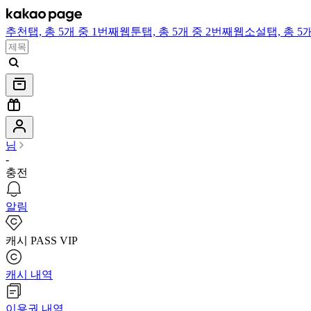
추천
탭,
총 5개 중 1번째
웹툰
탭,
총 5개 중 2번째
웹소설
탭,
총 5
님
-
충전
알림
캐시 PASS VIP
캐시 내역
이용권 내역