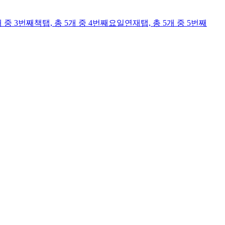
개 중 3번째
책
탭,
총 5개 중 4번째
요일연재
탭,
총 5개 중 5번째