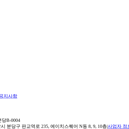
공지사항
당B-0004
 분당구 판교역로 235, 에이치스퀘어 N동 8, 9, 10층
|
사업자 정