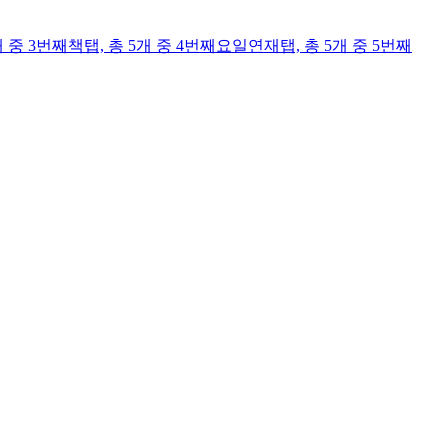
개 중 3번째
책
탭,
총 5개 중 4번째
요일연재
탭,
총 5개 중 5번째