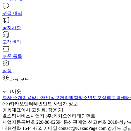
댓글 내역
공지사항
고객센터
쿠폰 등록
설정
다크 모드
로그아웃
회사 소개
이용약관
개인정보처리방침
청소년보호정책
고객센터
(주)카카오엔터테인먼트 사업자 정보
공동대표이사 고정희, 장윤중
|
호스팅서비스사업자 (주)카카오엔터테인먼트
사업자등록번호 220-88-02594
|
통신판매업 신고번호 2018-성남분
대표전화 1644-4755
|
이메일 contact@KakaoPage.com
|
경기도 성남시