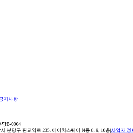
공지사항
당B-0004
 분당구 판교역로 235, 에이치스퀘어 N동 8, 9, 10층
|
사업자 정