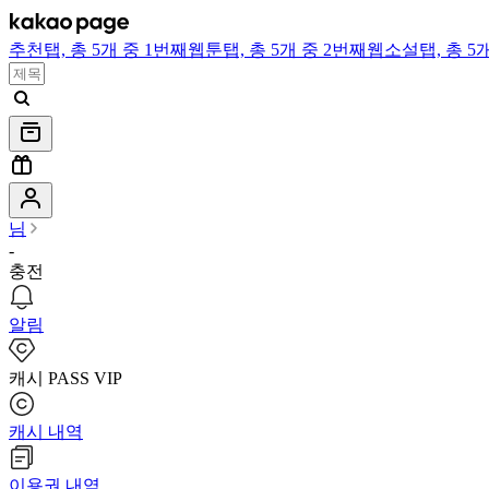
추천
탭,
총 5개 중 1번째
웹툰
탭,
총 5개 중 2번째
웹소설
탭,
총 5
님
-
충전
알림
캐시 PASS VIP
캐시 내역
이용권 내역