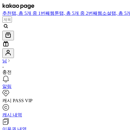
추천
탭,
총 5개 중 1번째
웹툰
탭,
총 5개 중 2번째
웹소설
탭,
총 5
님
-
충전
알림
캐시 PASS VIP
캐시 내역
이용권 내역