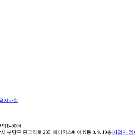
공지사항
당B-0004
 분당구 판교역로 235, 에이치스퀘어 N동 8, 9, 10층
|
사업자 정