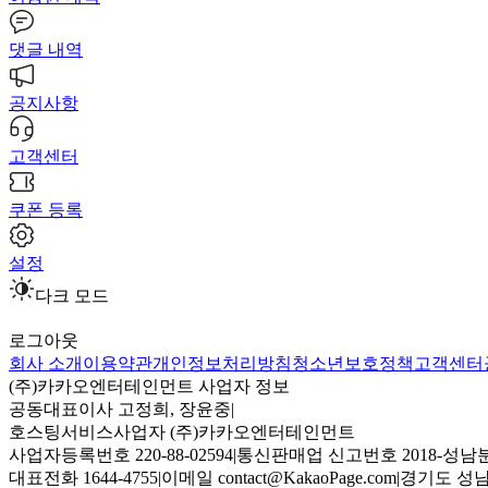
댓글 내역
공지사항
고객센터
쿠폰 등록
설정
다크 모드
로그아웃
회사 소개
이용약관
개인정보처리방침
청소년보호정책
고객센터
(주)카카오엔터테인먼트 사업자 정보
공동대표이사 고정희, 장윤중
|
호스팅서비스사업자 (주)카카오엔터테인먼트
사업자등록번호 220-88-02594
|
통신판매업 신고번호 2018-성남분
대표전화 1644-4755
|
이메일 contact@KakaoPage.com
|
경기도 성남시