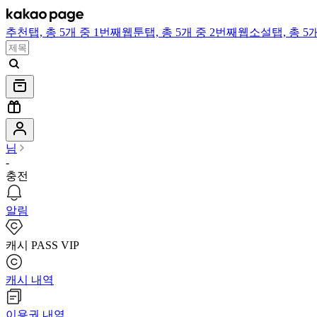
추천
탭,
총 5개 중 1번째
웹툰
탭,
총 5개 중 2번째
웹소설
탭,
총 5
님
-
충전
알림
캐시 PASS VIP
캐시 내역
이용권 내역