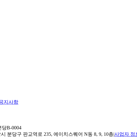
공지사항
당B-0004
 분당구 판교역로 235, 에이치스퀘어 N동 8, 9, 10층
|
사업자 정