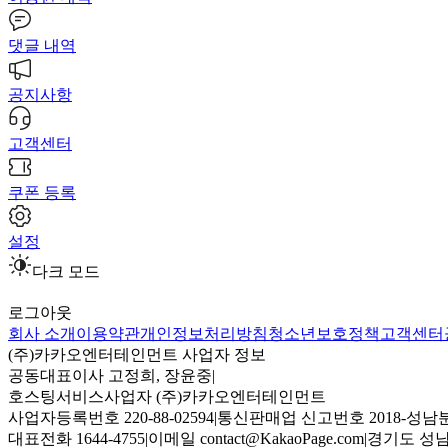
댓글 내역
공지사항
고객센터
쿠폰 등록
설정
다크 모드
로그아웃
회사 소개
이용약관
개인정보처리방침
청소년보호정책
고객센터
(주)카카오엔터테인먼트 사업자 정보
공동대표이사 고정희, 장윤중
|
호스팅서비스사업자 (주)카카오엔터테인먼트
사업자등록번호 220-88-02594
|
통신판매업 신고번호 2018-성남분
대표전화 1644-4755
|
이메일 contact@KakaoPage.com
|
경기도 성남시