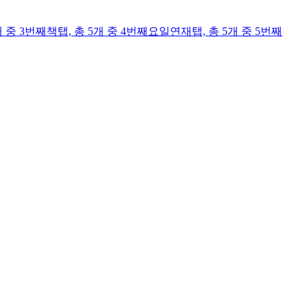
개 중 3번째
책
탭,
총 5개 중 4번째
요일연재
탭,
총 5개 중 5번째