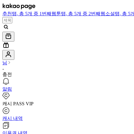
추천
탭,
총 5개 중 1번째
웹툰
탭,
총 5개 중 2번째
웹소설
탭,
총 5
님
-
충전
알림
캐시 PASS VIP
캐시 내역
이용권 내역