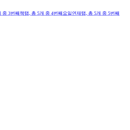
개 중 3번째
책
탭,
총 5개 중 4번째
요일연재
탭,
총 5개 중 5번째