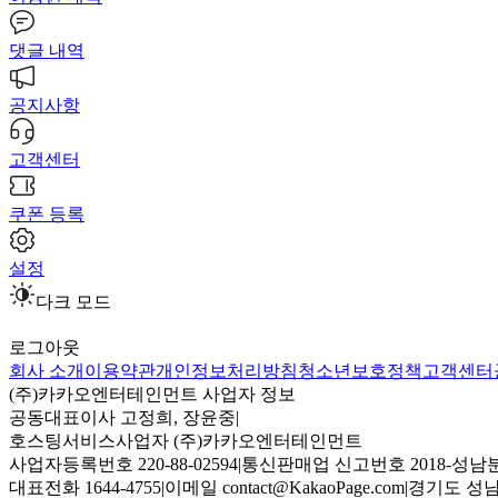
댓글 내역
공지사항
고객센터
쿠폰 등록
설정
다크 모드
로그아웃
회사 소개
이용약관
개인정보처리방침
청소년보호정책
고객센터
(주)카카오엔터테인먼트 사업자 정보
공동대표이사 고정희, 장윤중
|
호스팅서비스사업자 (주)카카오엔터테인먼트
사업자등록번호 220-88-02594
|
통신판매업 신고번호 2018-성남분
대표전화 1644-4755
|
이메일 contact@KakaoPage.com
|
경기도 성남시