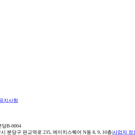
공지사항
당B-0004
 분당구 판교역로 235, 에이치스퀘어 N동 8, 9, 10층
|
사업자 정