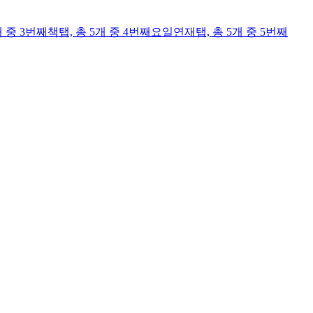
개 중 3번째
책
탭,
총 5개 중 4번째
요일연재
탭,
총 5개 중 5번째