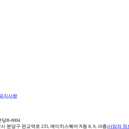
공지사항
당B-0004
 분당구 판교역로 235, 에이치스퀘어 N동 8, 9, 10층
|
사업자 정