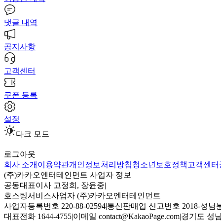
댓글 내역
공지사항
고객센터
쿠폰 등록
설정
다크 모드
로그아웃
회사 소개
이용약관
개인정보처리방침
청소년보호정책
고객센터
(주)카카오엔터테인먼트 사업자 정보
공동대표이사 고정희, 장윤중
|
호스팅서비스사업자 (주)카카오엔터테인먼트
사업자등록번호 220-88-02594
|
통신판매업 신고번호 2018-성남분
대표전화 1644-4755
|
이메일 contact@KakaoPage.com
|
경기도 성남시