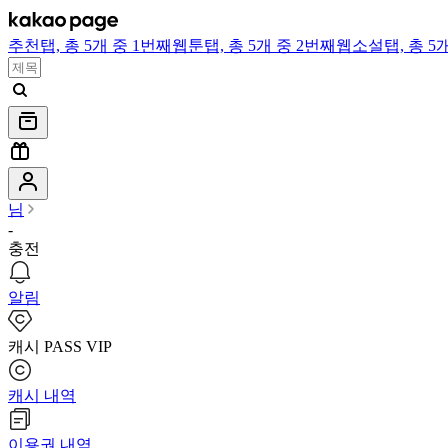
추천
탭,
총 5개 중 1번째
웹툰
탭,
총 5개 중 2번째
웹소설
탭,
총 5
님
-
충전
알림
캐시 PASS VIP
캐시 내역
이용권 내역