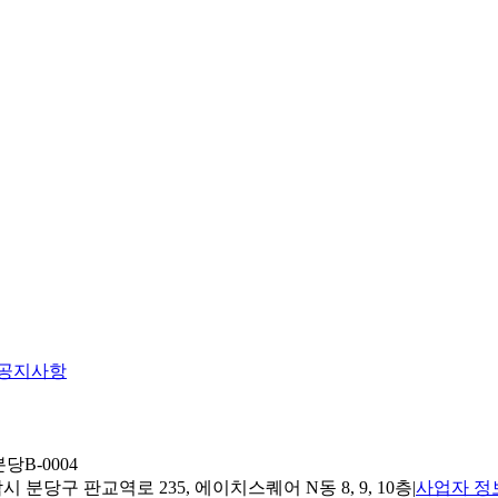
공지사항
당B-0004
 분당구 판교역로 235, 에이치스퀘어 N동 8, 9, 10층
|
사업자 정