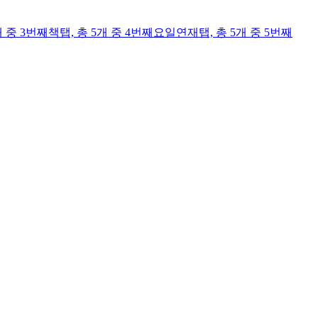
개 중 3번째
책
탭,
총 5개 중 4번째
요일연재
탭,
총 5개 중 5번째