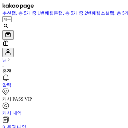
추천
탭,
총 5개 중 1번째
웹툰
탭,
총 5개 중 2번째
웹소설
탭,
총 5
님
-
충전
알림
캐시 PASS VIP
캐시 내역
이용권 내역