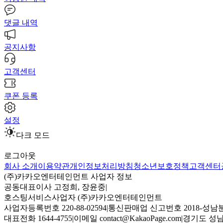
댓글 내역
공지사항
고객센터
쿠폰 등록
설정
다크 모드
로그아웃
회사 소개
이용약관
개인정보처리방침
청소년보호정책
고객센터
(주)카카오엔터테인먼트 사업자 정보
공동대표이사 고정희, 장윤중
|
호스팅서비스사업자 (주)카카오엔터테인먼트
사업자등록번호 220-88-02594
|
통신판매업 신고번호 2018-성남분
대표전화 1644-4755
|
이메일 contact@KakaoPage.com
|
경기도 성남시