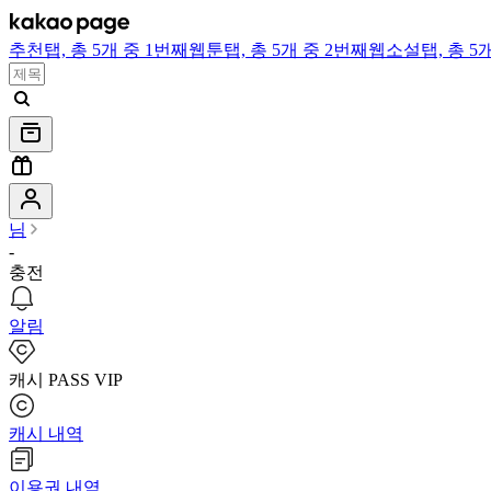
추천
탭,
총 5개 중 1번째
웹툰
탭,
총 5개 중 2번째
웹소설
탭,
총 5
님
-
충전
알림
캐시 PASS VIP
캐시 내역
이용권 내역