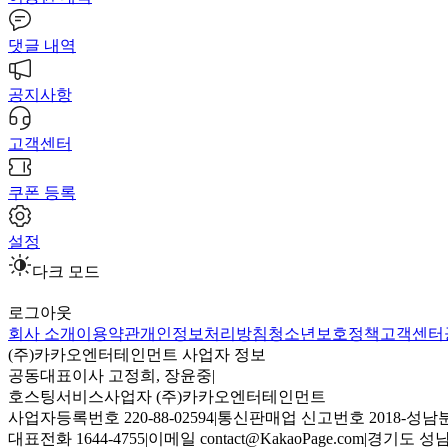
댓글 내역
공지사항
고객센터
쿠폰 등록
설정
다크 모드
로그아웃
회사 소개
이용약관
개인정보처리방침
청소년보호정책
고객센터
(주)카카오엔터테인먼트 사업자 정보
공동대표이사 고정희, 장윤중
|
호스팅서비스사업자 (주)카카오엔터테인먼트
사업자등록번호 220-88-02594
|
통신판매업 신고번호 2018-성남분
대표전화 1644-4755
|
이메일 contact@KakaoPage.com
|
경기도 성남시