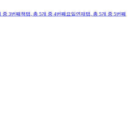
개 중 3번째
책
탭,
총 5개 중 4번째
요일연재
탭,
총 5개 중 5번째