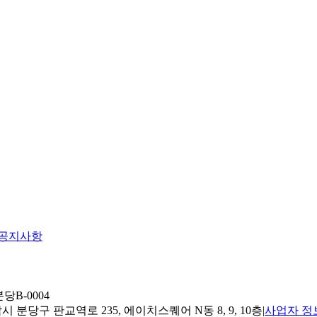
공지사항
당B-0004
 분당구 판교역로 235, 에이치스퀘어 N동 8, 9, 10층
|
사업자 정