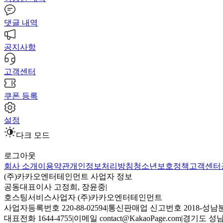
댓글 내역
공지사항
고객센터
쿠폰 등록
설정
다크 모드
로그아웃
회사 소개
이용약관
개인정보처리방침
청소년보호정책
고객센터
(주)카카오엔터테인먼트 사업자 정보
공동대표이사 고정희, 장윤중
|
호스팅서비스사업자 (주)카카오엔터테인먼트
사업자등록번호 220-88-02594
|
통신판매업 신고번호 2018-성남분
대표전화 1644-4755
|
이메일 contact@KakaoPage.com
|
경기도 성남시