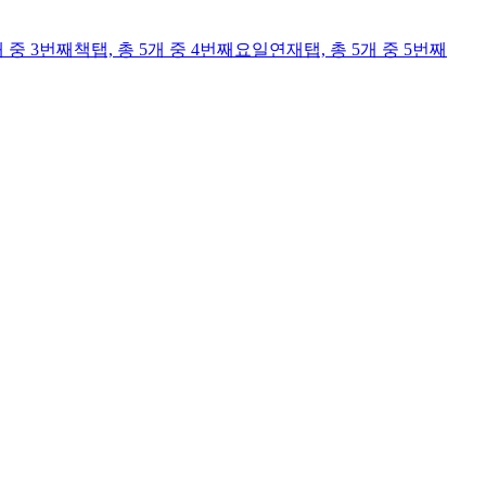
개 중 3번째
책
탭,
총 5개 중 4번째
요일연재
탭,
총 5개 중 5번째