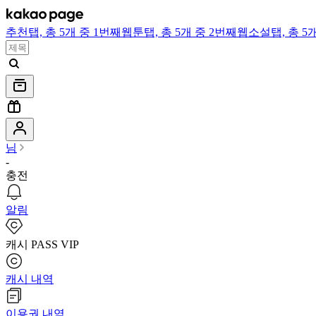
추천
탭,
총 5개 중 1번째
웹툰
탭,
총 5개 중 2번째
웹소설
탭,
총 5
님
-
충전
알림
캐시 PASS VIP
캐시 내역
이용권 내역