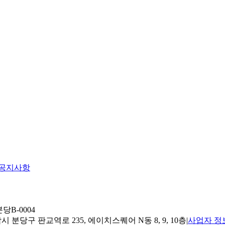
공지사항
당B-0004
 분당구 판교역로 235, 에이치스퀘어 N동 8, 9, 10층
|
사업자 정