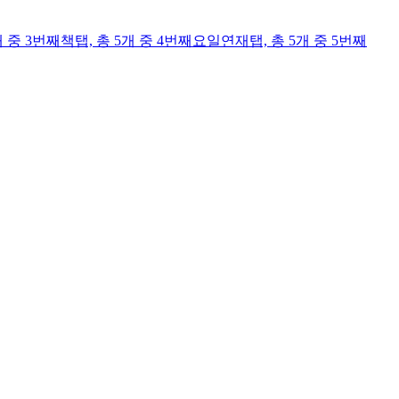
개 중 3번째
책
탭,
총 5개 중 4번째
요일연재
탭,
총 5개 중 5번째