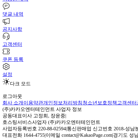
댓글 내역
공지사항
고객센터
쿠폰 등록
설정
다크 모드
로그아웃
회사 소개
이용약관
개인정보처리방침
청소년보호정책
고객센터
(주)카카오엔터테인먼트 사업자 정보
공동대표이사 고정희, 장윤중
|
호스팅서비스사업자 (주)카카오엔터테인먼트
사업자등록번호 220-88-02594
|
통신판매업 신고번호 2018-성남분
대표전화 1644-4755
|
이메일 contact@KakaoPage.com
|
경기도 성남시