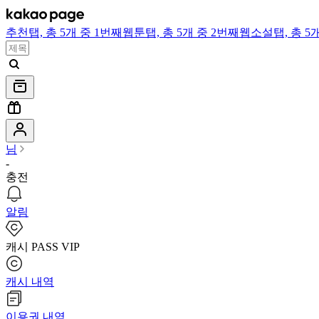
추천
탭,
총 5개 중 1번째
웹툰
탭,
총 5개 중 2번째
웹소설
탭,
총 5
님
-
충전
알림
캐시 PASS VIP
캐시 내역
이용권 내역