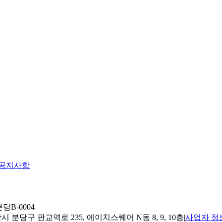
공지사항
당B-0004
 분당구 판교역로 235, 에이치스퀘어 N동 8, 9, 10층
|
사업자 정