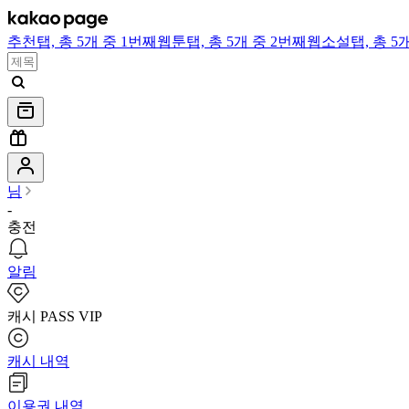
추천
탭,
총 5개 중 1번째
웹툰
탭,
총 5개 중 2번째
웹소설
탭,
총 5
님
-
충전
알림
캐시 PASS VIP
캐시 내역
이용권 내역