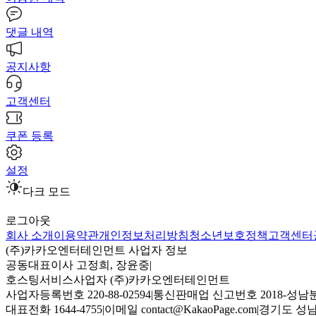
댓글 내역
공지사항
고객센터
쿠폰 등록
설정
다크 모드
로그아웃
회사 소개
이용약관
개인정보처리방침
청소년보호정책
고객센터
(주)카카오엔터테인먼트 사업자 정보
공동대표이사 고정희, 장윤중
|
호스팅서비스사업자 (주)카카오엔터테인먼트
사업자등록번호 220-88-02594
|
통신판매업 신고번호 2018-성남분
대표전화 1644-4755
|
이메일 contact@KakaoPage.com
|
경기도 성남시