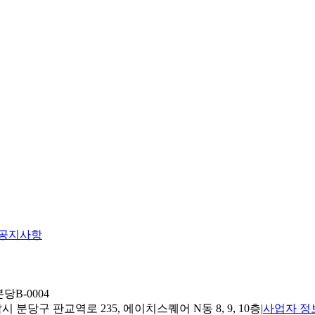
공지사항
당B-0004
 분당구 판교역로 235, 에이치스퀘어 N동 8, 9, 10층
|
사업자 정