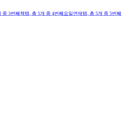
개 중 3번째
책
탭,
총 5개 중 4번째
요일연재
탭,
총 5개 중 5번째