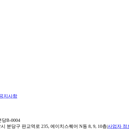
공지사항
당B-0004
 분당구 판교역로 235, 에이치스퀘어 N동 8, 9, 10층
|
사업자 정