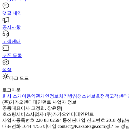
댓글 내역
공지사항
고객센터
쿠폰 등록
설정
다크 모드
로그아웃
회사 소개
이용약관
개인정보처리방침
청소년보호정책
고객센터
(주)카카오엔터테인먼트 사업자 정보
공동대표이사 고정희, 장윤중
|
호스팅서비스사업자 (주)카카오엔터테인먼트
사업자등록번호 220-88-02594
|
통신판매업 신고번호 2018-성남분
대표전화 1644-4755
|
이메일 contact@KakaoPage.com
|
경기도 성남시