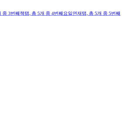
개 중 3번째
책
탭,
총 5개 중 4번째
요일연재
탭,
총 5개 중 5번째