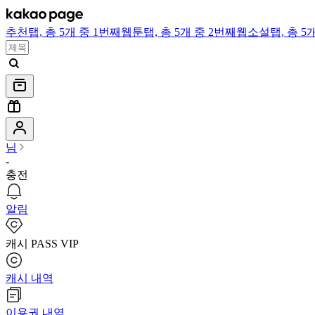
추천
탭,
총 5개 중 1번째
웹툰
탭,
총 5개 중 2번째
웹소설
탭,
총 5
님
-
충전
알림
캐시 PASS VIP
캐시 내역
이용권 내역