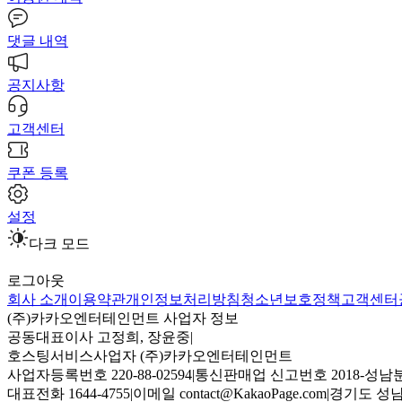
댓글 내역
공지사항
고객센터
쿠폰 등록
설정
다크 모드
로그아웃
회사 소개
이용약관
개인정보처리방침
청소년보호정책
고객센터
(주)카카오엔터테인먼트 사업자 정보
공동대표이사 고정희, 장윤중
|
호스팅서비스사업자 (주)카카오엔터테인먼트
사업자등록번호 220-88-02594
|
통신판매업 신고번호 2018-성남분
대표전화 1644-4755
|
이메일 contact@KakaoPage.com
|
경기도 성남시