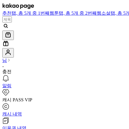
추천
탭,
총 5개 중 1번째
웹툰
탭,
총 5개 중 2번째
웹소설
탭,
총 5
님
-
충전
알림
캐시 PASS VIP
캐시 내역
이용권 내역