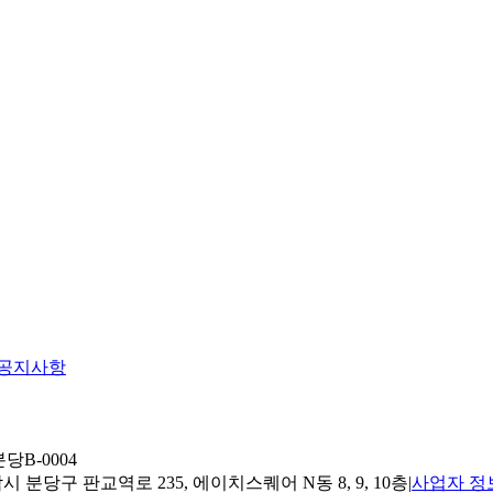
공지사항
당B-0004
 분당구 판교역로 235, 에이치스퀘어 N동 8, 9, 10층
|
사업자 정