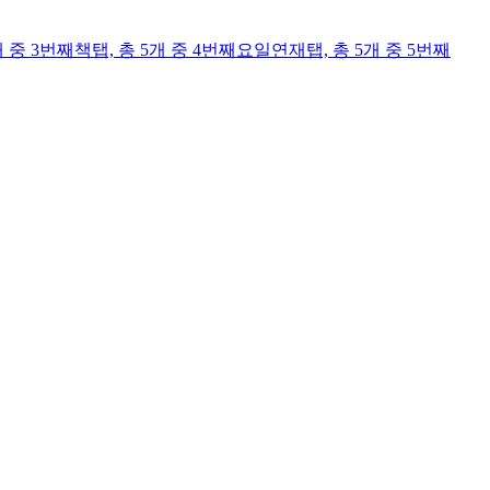
개 중 3번째
책
탭,
총 5개 중 4번째
요일연재
탭,
총 5개 중 5번째