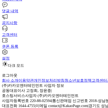
댓글 내역
공지사항
고객센터
쿠폰 등록
설정
다크 모드
로그아웃
회사 소개
이용약관
개인정보처리방침
청소년보호정책
고객센터
(주)카카오엔터테인먼트 사업자 정보
공동대표이사 고정희, 장윤중
|
호스팅서비스사업자 (주)카카오엔터테인먼트
사업자등록번호 220-88-02594
|
통신판매업 신고번호 2018-성남분
대표전화 1644-4755
|
이메일 contact@KakaoPage.com
|
경기도 성남시