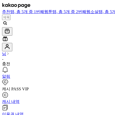
추천
탭,
총 5개 중 1번째
웹툰
탭,
총 5개 중 2번째
웹소설
탭,
총 5
님
-
충전
알림
캐시 PASS VIP
캐시 내역
이용권 내역