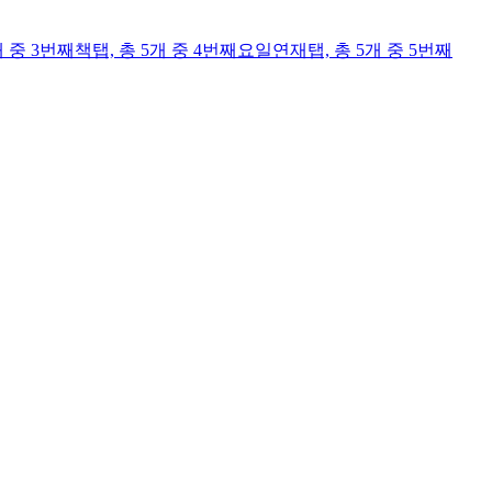
개 중 3번째
책
탭,
총 5개 중 4번째
요일연재
탭,
총 5개 중 5번째