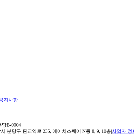
공지사항
당B-0004
 분당구 판교역로 235, 에이치스퀘어 N동 8, 9, 10층
|
사업자 정