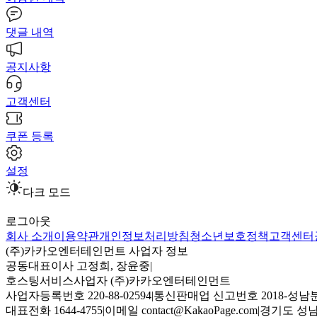
댓글 내역
공지사항
고객센터
쿠폰 등록
설정
다크 모드
로그아웃
회사 소개
이용약관
개인정보처리방침
청소년보호정책
고객센터
(주)카카오엔터테인먼트 사업자 정보
공동대표이사 고정희, 장윤중
|
호스팅서비스사업자 (주)카카오엔터테인먼트
사업자등록번호 220-88-02594
|
통신판매업 신고번호 2018-성남분
대표전화 1644-4755
|
이메일 contact@KakaoPage.com
|
경기도 성남시