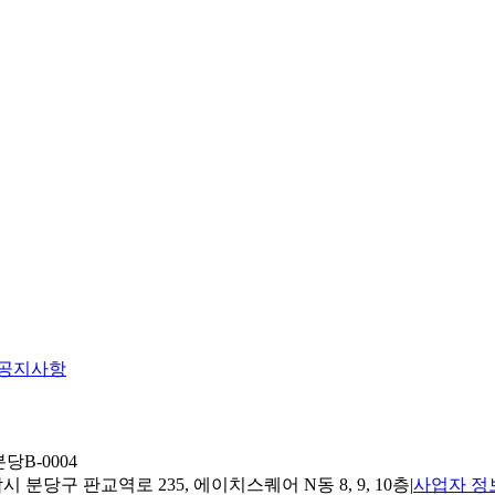
공지사항
당B-0004
 분당구 판교역로 235, 에이치스퀘어 N동 8, 9, 10층
|
사업자 정