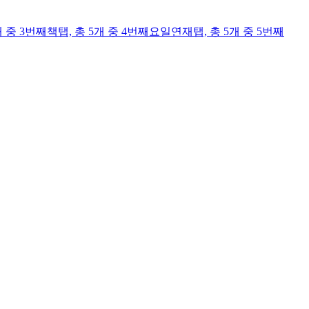
개 중 3번째
책
탭,
총 5개 중 4번째
요일연재
탭,
총 5개 중 5번째