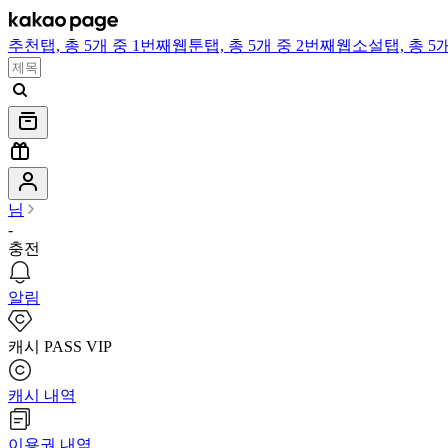
추천
탭,
총 5개 중 1번째
웹툰
탭,
총 5개 중 2번째
웹소설
탭,
총 5
님
-
충전
알림
캐시 PASS VIP
캐시 내역
이용권 내역