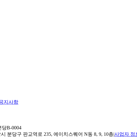
공지사항
당B-0004
 분당구 판교역로 235, 에이치스퀘어 N동 8, 9, 10층
|
사업자 정