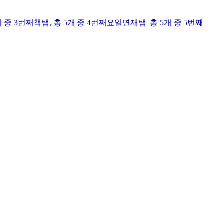
개 중 3번째
책
탭,
총 5개 중 4번째
요일연재
탭,
총 5개 중 5번째