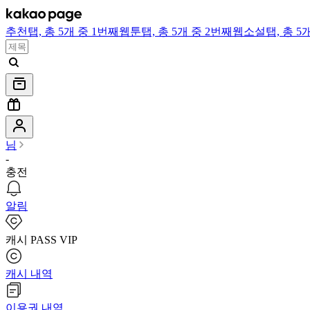
추천
탭,
총 5개 중 1번째
웹툰
탭,
총 5개 중 2번째
웹소설
탭,
총 5
님
-
충전
알림
캐시 PASS VIP
캐시 내역
이용권 내역