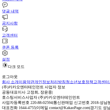
댓글 내역
공지사항
고객센터
쿠폰 등록
설정
다크 모드
로그아웃
회사 소개
이용약관
개인정보처리방침
청소년보호정책
고객센터
(주)카카오엔터테인먼트 사업자 정보
공동대표이사 고정희, 장윤중
|
호스팅서비스사업자 (주)카카오엔터테인먼트
사업자등록번호 220-88-02594
|
통신판매업 신고번호 2018-성남분
대표전화 1644-4755
|
이메일 contact@KakaoPage.com
|
경기도 성남시