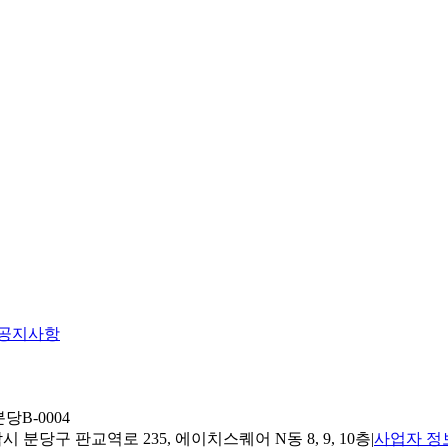
공지사항
당B-0004
 분당구 판교역로 235, 에이치스퀘어 N동 8, 9, 10층
|
사업자 정