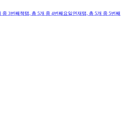
개 중 3번째
책
탭,
총 5개 중 4번째
요일연재
탭,
총 5개 중 5번째