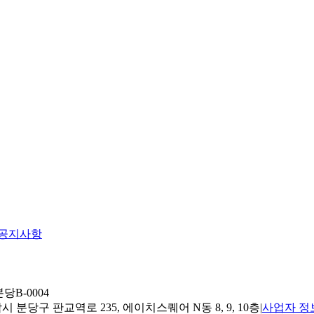
공지사항
당B-0004
 분당구 판교역로 235, 에이치스퀘어 N동 8, 9, 10층
|
사업자 정