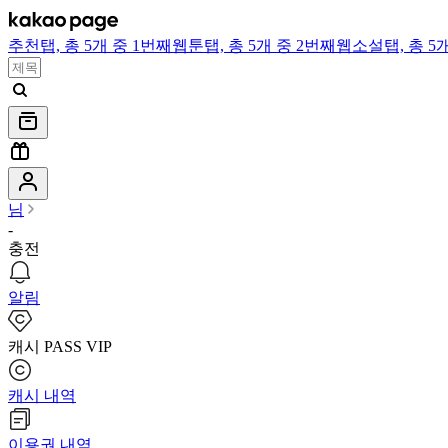
추천
탭,
총 5개 중 1번째
웹툰
탭,
총 5개 중 2번째
웹소설
탭,
총 5
님
-
충전
알림
캐시 PASS VIP
캐시 내역
이용권 내역