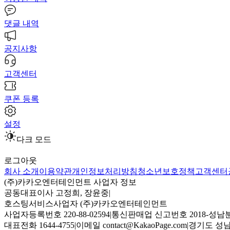
댓글 내역
공지사항
고객센터
쿠폰 등록
설정
다크 모드
로그아웃
회사 소개
이용약관
개인정보처리방침
청소년보호정책
고객센터
(주)카카오엔터테인먼트 사업자 정보
공동대표이사 고정희, 장윤중
|
호스팅서비스사업자 (주)카카오엔터테인먼트
사업자등록번호 220-88-02594
|
통신판매업 신고번호 2018-성남분
대표전화 1644-4755
|
이메일 contact@KakaoPage.com
|
경기도 성남시