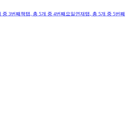
개 중 3번째
책
탭,
총 5개 중 4번째
요일연재
탭,
총 5개 중 5번째