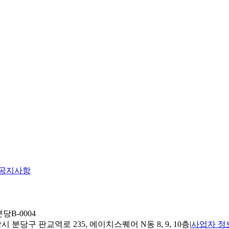
공지사항
당B-0004
 분당구 판교역로 235, 에이치스퀘어 N동 8, 9, 10층
|
사업자 정