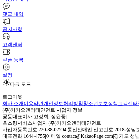
댓글 내역
공지사항
고객센터
쿠폰 등록
설정
다크 모드
로그아웃
회사 소개
이용약관
개인정보처리방침
청소년보호정책
고객센터
(주)카카오엔터테인먼트 사업자 정보
공동대표이사 고정희, 장윤중
|
호스팅서비스사업자 (주)카카오엔터테인먼트
사업자등록번호 220-88-02594
|
통신판매업 신고번호 2018-성남분
대표전화 1644-4755
|
이메일 contact@KakaoPage.com
|
경기도 성남시