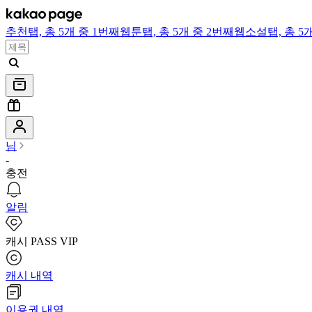
추천
탭,
총 5개 중 1번째
웹툰
탭,
총 5개 중 2번째
웹소설
탭,
총 5
님
-
충전
알림
캐시 PASS VIP
캐시 내역
이용권 내역