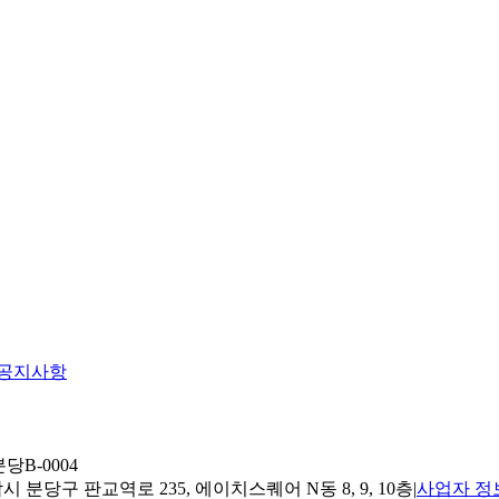
공지사항
당B-0004
 분당구 판교역로 235, 에이치스퀘어 N동 8, 9, 10층
|
사업자 정