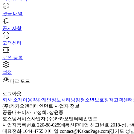
댓글 내역
공지사항
고객센터
쿠폰 등록
설정
다크 모드
로그아웃
회사 소개
이용약관
개인정보처리방침
청소년보호정책
고객센터
(주)카카오엔터테인먼트 사업자 정보
공동대표이사 고정희, 장윤중
|
호스팅서비스사업자 (주)카카오엔터테인먼트
사업자등록번호 220-88-02594
|
통신판매업 신고번호 2018-성남분
대표전화 1644-4755
|
이메일 contact@KakaoPage.com
|
경기도 성남시