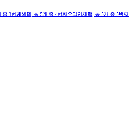
개 중 3번째
책
탭,
총 5개 중 4번째
요일연재
탭,
총 5개 중 5번째