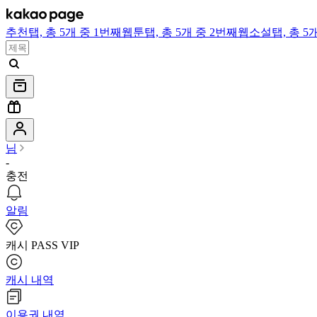
추천
탭,
총 5개 중 1번째
웹툰
탭,
총 5개 중 2번째
웹소설
탭,
총 5
님
-
충전
알림
캐시 PASS VIP
캐시 내역
이용권 내역