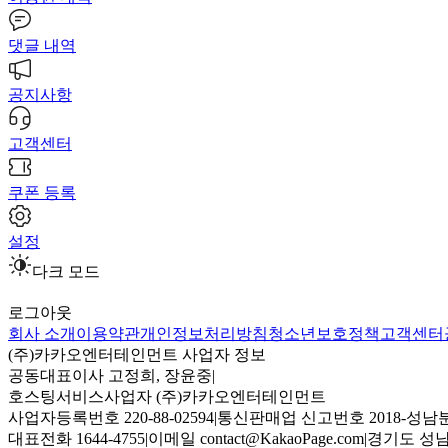
댓글 내역
공지사항
고객센터
쿠폰 등록
설정
다크 모드
로그아웃
회사 소개
이용약관
개인정보처리방침
청소년보호정책
고객센터
(주)카카오엔터테인먼트 사업자 정보
공동대표이사 고정희, 장윤중
|
호스팅서비스사업자 (주)카카오엔터테인먼트
사업자등록번호 220-88-02594
|
통신판매업 신고번호 2018-성남분
대표전화 1644-4755
|
이메일 contact@KakaoPage.com
|
경기도 성남시