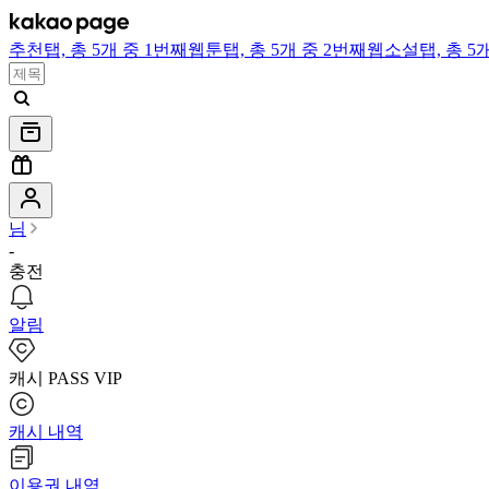
추천
탭,
총 5개 중 1번째
웹툰
탭,
총 5개 중 2번째
웹소설
탭,
총 5
님
-
충전
알림
캐시 PASS VIP
캐시 내역
이용권 내역