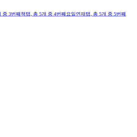
개 중 3번째
책
탭,
총 5개 중 4번째
요일연재
탭,
총 5개 중 5번째