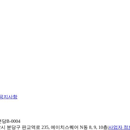
공지사항
당B-0004
 분당구 판교역로 235, 에이치스퀘어 N동 8, 9, 10층
|
사업자 정