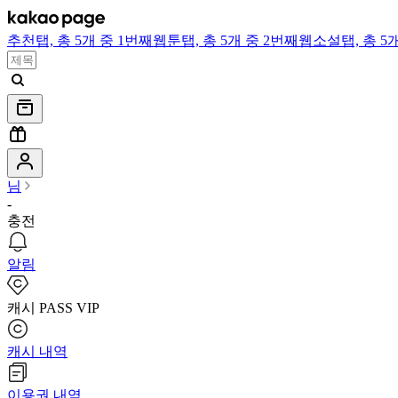
추천
탭,
총 5개 중 1번째
웹툰
탭,
총 5개 중 2번째
웹소설
탭,
총 5
님
-
충전
알림
캐시 PASS VIP
캐시 내역
이용권 내역