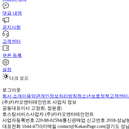
댓글 내역
공지사항
고객센터
쿠폰 등록
설정
다크 모드
로그아웃
회사 소개
이용약관
개인정보처리방침
청소년보호정책
고객센터
(주)카카오엔터테인먼트 사업자 정보
공동대표이사 고정희, 장윤중
|
호스팅서비스사업자 (주)카카오엔터테인먼트
사업자등록번호 220-88-02594
|
통신판매업 신고번호 2018-성남분
대표전화 1644-4755
|
이메일 contact@KakaoPage.com
|
경기도 성남시