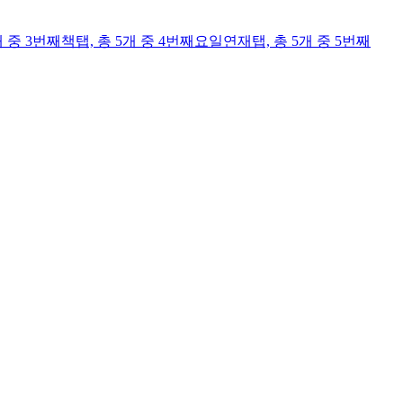
개 중 3번째
책
탭,
총 5개 중 4번째
요일연재
탭,
총 5개 중 5번째