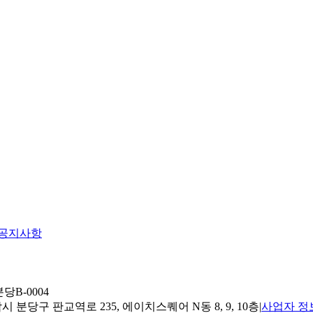
공지사항
당B-0004
 분당구 판교역로 235, 에이치스퀘어 N동 8, 9, 10층
|
사업자 정