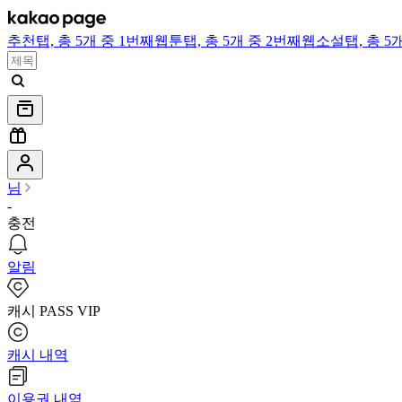
추천
탭,
총 5개 중 1번째
웹툰
탭,
총 5개 중 2번째
웹소설
탭,
총 5
님
-
충전
알림
캐시 PASS VIP
캐시 내역
이용권 내역