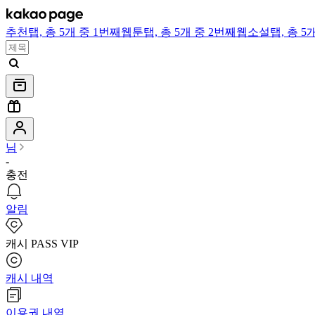
추천
탭,
총 5개 중 1번째
웹툰
탭,
총 5개 중 2번째
웹소설
탭,
총 5
님
-
충전
알림
캐시 PASS VIP
캐시 내역
이용권 내역