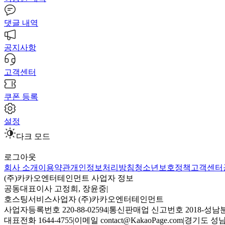
댓글 내역
공지사항
고객센터
쿠폰 등록
설정
다크 모드
로그아웃
회사 소개
이용약관
개인정보처리방침
청소년보호정책
고객센터
(주)카카오엔터테인먼트 사업자 정보
공동대표이사 고정희, 장윤중
|
호스팅서비스사업자 (주)카카오엔터테인먼트
사업자등록번호 220-88-02594
|
통신판매업 신고번호 2018-성남분
대표전화 1644-4755
|
이메일 contact@KakaoPage.com
|
경기도 성남시