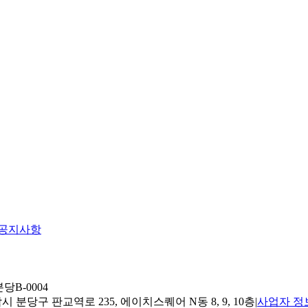
공지사항
당B-0004
 분당구 판교역로 235, 에이치스퀘어 N동 8, 9, 10층
|
사업자 정