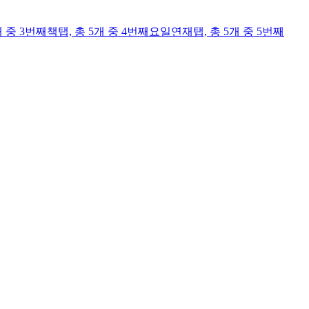
개 중 3번째
책
탭,
총 5개 중 4번째
요일연재
탭,
총 5개 중 5번째