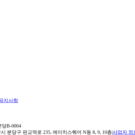
공지사항
당B-0004
 분당구 판교역로 235, 에이치스퀘어 N동 8, 9, 10층
|
사업자 정