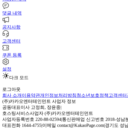
댓글 내역
공지사항
고객센터
쿠폰 등록
설정
다크 모드
로그아웃
회사 소개
이용약관
개인정보처리방침
청소년보호정책
고객센터
(주)카카오엔터테인먼트 사업자 정보
공동대표이사 고정희, 장윤중
|
호스팅서비스사업자 (주)카카오엔터테인먼트
사업자등록번호 220-88-02594
|
통신판매업 신고번호 2018-성남분
대표전화 1644-4755
|
이메일 contact@KakaoPage.com
|
경기도 성남시