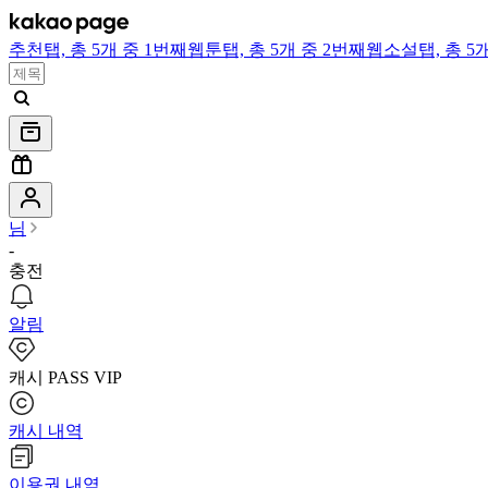
추천
탭,
총 5개 중 1번째
웹툰
탭,
총 5개 중 2번째
웹소설
탭,
총 5
님
-
충전
알림
캐시 PASS VIP
캐시 내역
이용권 내역