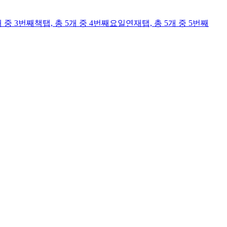
개 중 3번째
책
탭,
총 5개 중 4번째
요일연재
탭,
총 5개 중 5번째