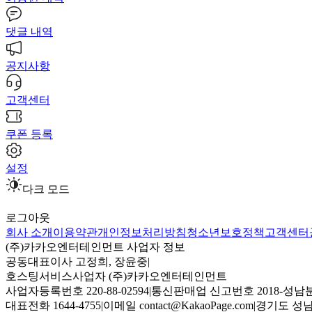
댓글 내역
공지사항
고객센터
쿠폰 등록
설정
다크 모드
로그아웃
회사 소개
이용약관
개인정보처리방침
청소년보호정책
고객센터
(주)카카오엔터테인먼트 사업자 정보
공동대표이사 고정희, 장윤중
|
호스팅서비스사업자 (주)카카오엔터테인먼트
사업자등록번호 220-88-02594
|
통신판매업 신고번호 2018-성남분
대표전화 1644-4755
|
이메일 contact@KakaoPage.com
|
경기도 성남시