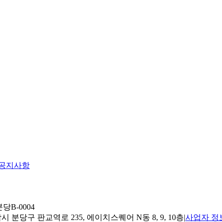
공지사항
당B-0004
 분당구 판교역로 235, 에이치스퀘어 N동 8, 9, 10층
|
사업자 정