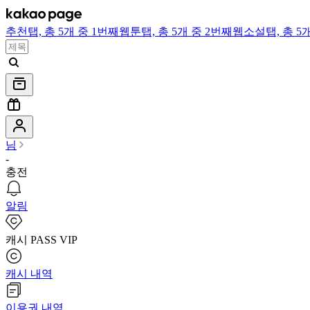
추천
탭,
총 5개 중 1번째
웹툰
탭,
총 5개 중 2번째
웹소설
탭,
총 5
님
-
충전
알림
캐시 PASS VIP
캐시 내역
이용권 내역