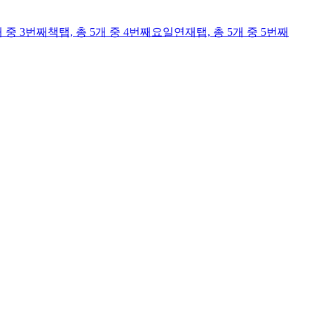
개 중 3번째
책
탭,
총 5개 중 4번째
요일연재
탭,
총 5개 중 5번째