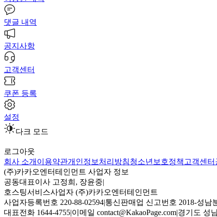
댓글 내역
공지사항
고객센터
쿠폰 등록
설정
다크 모드
로그아웃
회사 소개
이용약관
개인정보처리방침
청소년보호정책
고객센터
(주)카카오엔터테인먼트 사업자 정보
공동대표이사 고정희, 장윤중
|
호스팅서비스사업자 (주)카카오엔터테인먼트
사업자등록번호 220-88-02594
|
통신판매업 신고번호 2018-성남분
대표전화 1644-4755
|
이메일 contact@KakaoPage.com
|
경기도 성남시