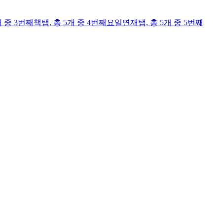
개 중 3번째
책
탭,
총 5개 중 4번째
요일연재
탭,
총 5개 중 5번째