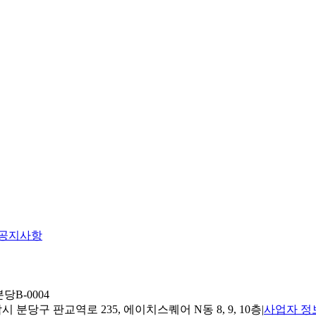
공지사항
당B-0004
 분당구 판교역로 235, 에이치스퀘어 N동 8, 9, 10층
|
사업자 정