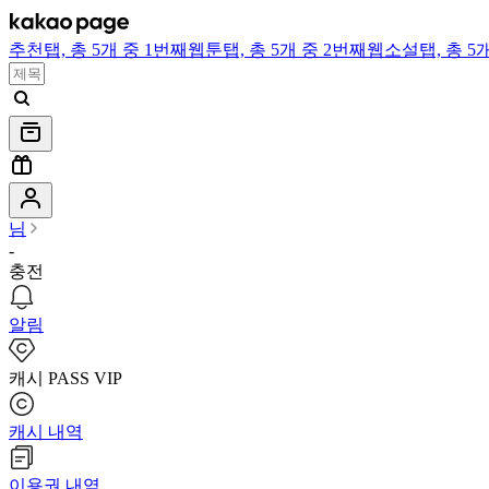
추천
탭,
총 5개 중 1번째
웹툰
탭,
총 5개 중 2번째
웹소설
탭,
총 5
님
-
충전
알림
캐시 PASS VIP
캐시 내역
이용권 내역