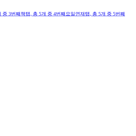
개 중 3번째
책
탭,
총 5개 중 4번째
요일연재
탭,
총 5개 중 5번째