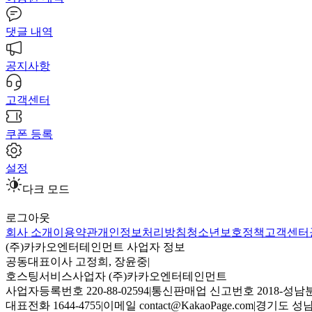
댓글 내역
공지사항
고객센터
쿠폰 등록
설정
다크 모드
로그아웃
회사 소개
이용약관
개인정보처리방침
청소년보호정책
고객센터
(주)카카오엔터테인먼트 사업자 정보
공동대표이사 고정희, 장윤중
|
호스팅서비스사업자 (주)카카오엔터테인먼트
사업자등록번호 220-88-02594
|
통신판매업 신고번호 2018-성남분
대표전화 1644-4755
|
이메일 contact@KakaoPage.com
|
경기도 성남시