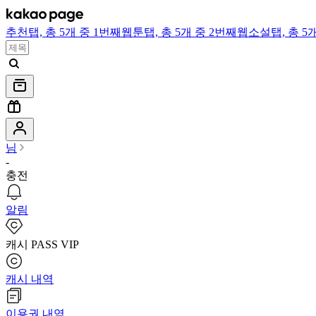
추천
탭,
총 5개 중 1번째
웹툰
탭,
총 5개 중 2번째
웹소설
탭,
총 5
님
-
충전
알림
캐시 PASS VIP
캐시 내역
이용권 내역