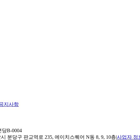
공지사항
당B-0004
 분당구 판교역로 235, 에이치스퀘어 N동 8, 9, 10층
|
사업자 정