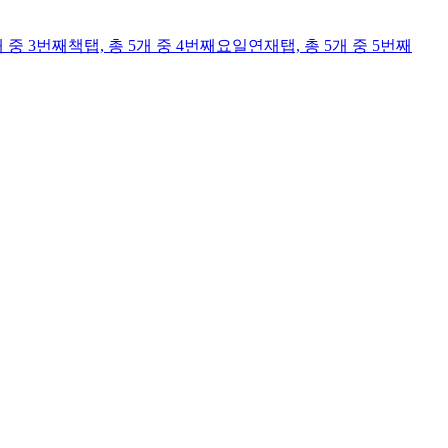
개 중 3번째
책
탭,
총 5개 중 4번째
요일연재
탭,
총 5개 중 5번째