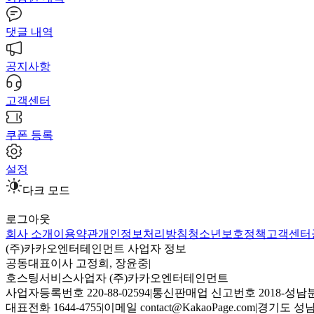
댓글 내역
공지사항
고객센터
쿠폰 등록
설정
다크 모드
로그아웃
회사 소개
이용약관
개인정보처리방침
청소년보호정책
고객센터
(주)카카오엔터테인먼트 사업자 정보
공동대표이사 고정희, 장윤중
|
호스팅서비스사업자 (주)카카오엔터테인먼트
사업자등록번호 220-88-02594
|
통신판매업 신고번호 2018-성남분
대표전화 1644-4755
|
이메일 contact@KakaoPage.com
|
경기도 성남시