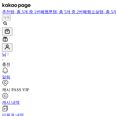
추천
탭,
총 5개 중 1번째
웹툰
탭,
총 5개 중 2번째
웹소설
탭,
총 5
님
-
충전
알림
캐시 PASS VIP
캐시 내역
이용권 내역