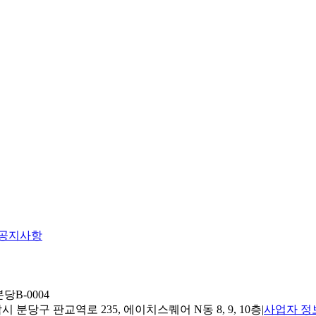
공지사항
당B-0004
 분당구 판교역로 235, 에이치스퀘어 N동 8, 9, 10층
|
사업자 정