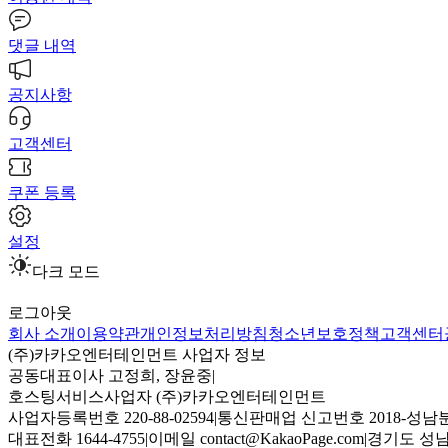
댓글 내역
공지사항
고객센터
쿠폰 등록
설정
다크 모드
로그아웃
회사 소개
이용약관
개인정보처리방침
청소년보호정책
고객센터
(주)카카오엔터테인먼트 사업자 정보
공동대표이사 고정희, 장윤중
|
호스팅서비스사업자 (주)카카오엔터테인먼트
사업자등록번호 220-88-02594
|
통신판매업 신고번호 2018-성남분
대표전화 1644-4755
|
이메일 contact@KakaoPage.com
|
경기도 성남시