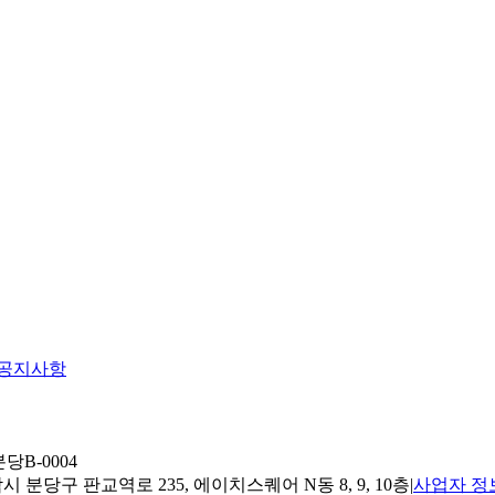
공지사항
당B-0004
 분당구 판교역로 235, 에이치스퀘어 N동 8, 9, 10층
|
사업자 정