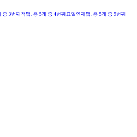
개 중 3번째
책
탭,
총 5개 중 4번째
요일연재
탭,
총 5개 중 5번째