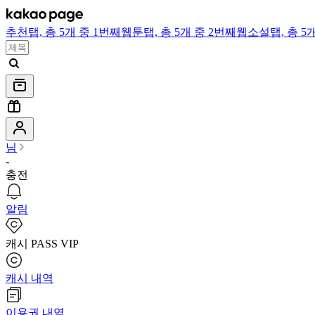
추천
탭,
총 5개 중 1번째
웹툰
탭,
총 5개 중 2번째
웹소설
탭,
총 5
님
-
충전
알림
캐시 PASS VIP
캐시 내역
이용권 내역