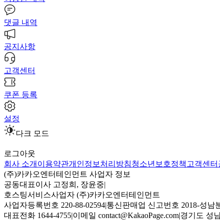
댓글 내역
공지사항
고객센터
쿠폰 등록
설정
다크 모드
로그아웃
회사 소개
이용약관
개인정보처리방침
청소년보호정책
고객센터
(주)카카오엔터테인먼트 사업자 정보
공동대표이사 고정희, 장윤중
|
호스팅서비스사업자 (주)카카오엔터테인먼트
사업자등록번호 220-88-02594
|
통신판매업 신고번호 2018-성남분
대표전화 1644-4755
|
이메일 contact@KakaoPage.com
|
경기도 성남시