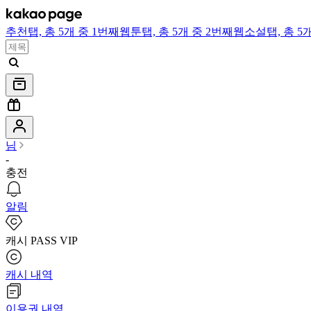
추천
탭,
총 5개 중 1번째
웹툰
탭,
총 5개 중 2번째
웹소설
탭,
총 5
님
-
충전
알림
캐시 PASS VIP
캐시 내역
이용권 내역