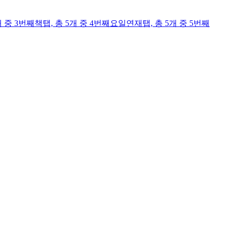
개 중 3번째
책
탭,
총 5개 중 4번째
요일연재
탭,
총 5개 중 5번째