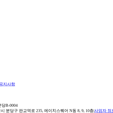
공지사항
당B-0004
 분당구 판교역로 235, 에이치스퀘어 N동 8, 9, 10층
|
사업자 정