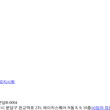
공지사항
당B-0004
 분당구 판교역로 235, 에이치스퀘어 N동 8, 9, 10층
|
사업자 정