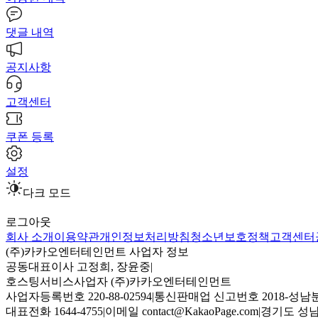
댓글 내역
공지사항
고객센터
쿠폰 등록
설정
다크 모드
로그아웃
회사 소개
이용약관
개인정보처리방침
청소년보호정책
고객센터
(주)카카오엔터테인먼트 사업자 정보
공동대표이사 고정희, 장윤중
|
호스팅서비스사업자 (주)카카오엔터테인먼트
사업자등록번호 220-88-02594
|
통신판매업 신고번호 2018-성남분
대표전화 1644-4755
|
이메일 contact@KakaoPage.com
|
경기도 성남시