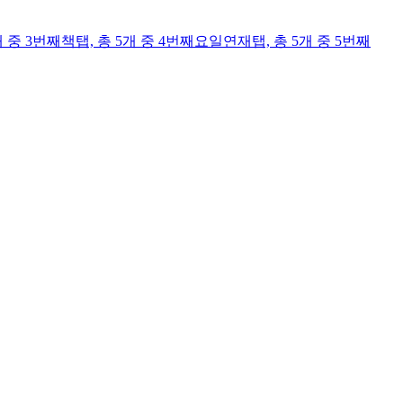
개 중 3번째
책
탭,
총 5개 중 4번째
요일연재
탭,
총 5개 중 5번째