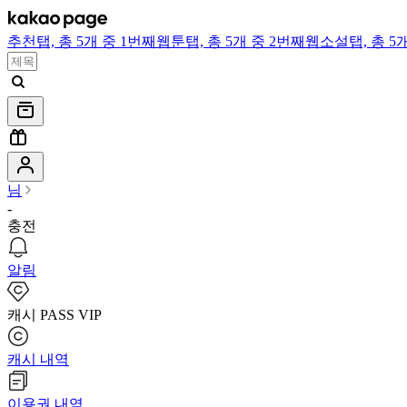
추천
탭,
총 5개 중 1번째
웹툰
탭,
총 5개 중 2번째
웹소설
탭,
총 5
님
-
충전
알림
캐시 PASS VIP
캐시 내역
이용권 내역